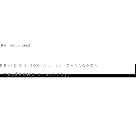
 then start writing!
REVISIÓN SOCIAL, 19, ZARAGOZA
TELÉFONO 652177633