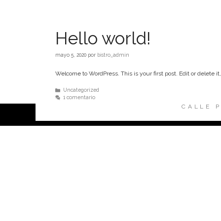
Hello world!
mayo 5, 2020
por
bistro_admin
Welcome to WordPress. This is your first post. Edit or delete it,
Categorías
Uncategorized
1 comentario
CALLE P